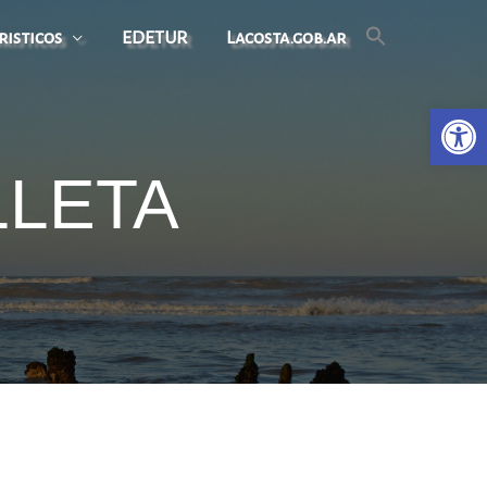
risticos
EDETUR
Lacosta.gob.ar
Open
LLETA